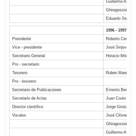
Guillermo Allend
Ghiragossian
Eduardo Stéfano
1996 - 1997
Presidente
Roberto Ceruti
Vice - presidente
José Sinjovich
Secretario General
Horacio Miscion
Pro - secretario
Tesorero
Ruben Maenza
Pro - tesorero
Secretario de Publicaciones
Ernesto Bersusk
Secretario de Actas
Juan Couto
Director científico
Jorge Groiso
Vocales
José Cifone
Ghiragossian
Guillermo Allend