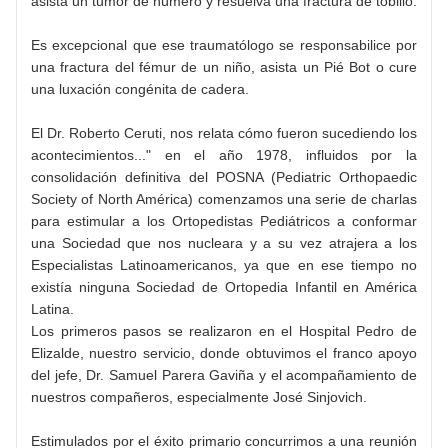
asista un tumor de húmero y resuelva una fractura de tobillo.
Es excepcional que ese traumatólogo se responsabilice por
una fractura del fémur de un niño, asista un Pié Bot o cure
una luxación congénita de cadera.
El Dr. Roberto Ceruti, nos relata cómo fueron sucediendo los
acontecimientos..." en el año 1978, influidos por la
consolidación definitiva del POSNA (Pediatric Orthopaedic
Society of North América) comenzamos una serie de charlas
para estimular a los Ortopedistas Pediátricos a conformar
una Sociedad que nos nucleara y a su vez atrajera a los
Especialistas Latinoamericanos, ya que en ese tiempo no
existía ninguna Sociedad de Ortopedia Infantil en América
Latina.
Los primeros pasos se realizaron en el Hospital Pedro de
Elizalde, nuestro servicio, donde obtuvimos el franco apoyo
del jefe, Dr. Samuel Parera Gaviña y el acompañamiento de
nuestros compañeros, especialmente José Sinjovich.
Estimulados por el éxito primario concurrimos a una reunión